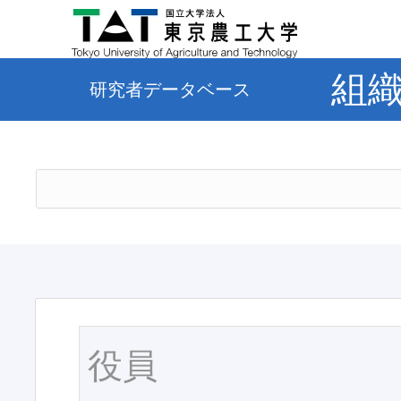
組
研究者データベース
役員