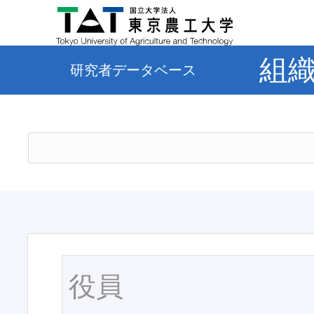
組
研究者データベース
役員