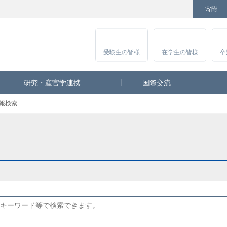
寄附
Facebook
Twitter
YouTube
Instagram
講
受験生
の皆様
在学生
の皆様
卒
研究・産官学連携
国際交流
報検索