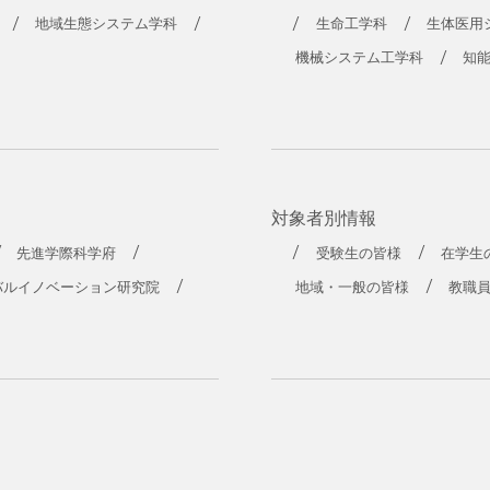
工学部
地域生態システム学科
生命工学科
生体医用
機械システム工学科
知
対象者別情報
先進学際科学府
受験生の皆様
在学生
バルイノベーション研究院
地域・一般の皆様
教職