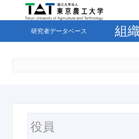
組
研究者データベース
役員