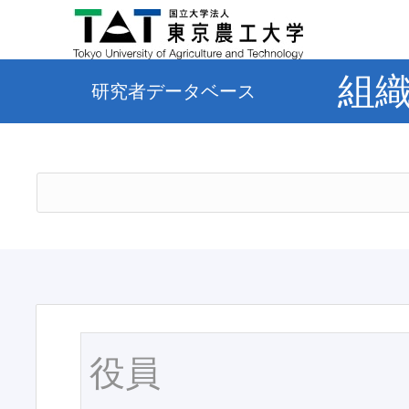
組
研究者データベース
役員