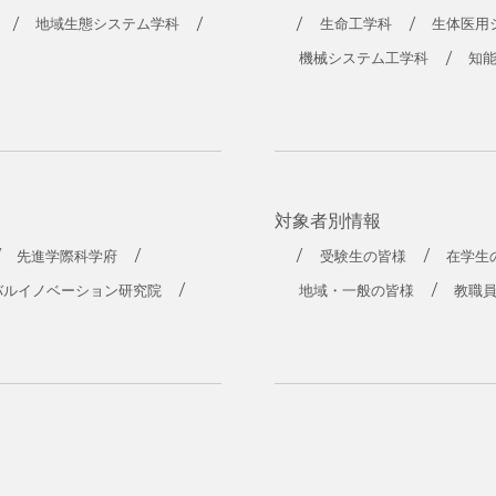
地域生態システム学科
生命工学科
生体医用
機械システム工学科
知
対象者別情報
先進学際科学府
受験生の皆様
在学生
バルイノベーション研究院
地域・一般の皆様
教職