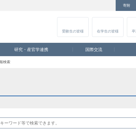
寄附
Facebook
Twitter
YouTube
Instagram
講
受験生
の皆様
在学生
の皆様
卒
研究・産官学連携
国際交流
報検索