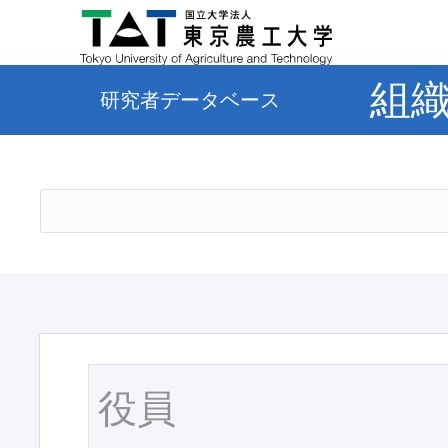
組
研究者データベース
役員