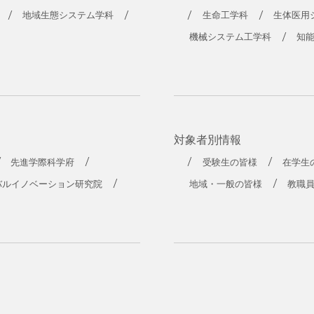
工学部
地域生態システム学科
生命工学科
生体医用
機械システム工学科
知
対象者別情報
先進学際科学府
受験生の皆様
在学生
バルイノベーション研究院
地域・一般の皆様
教職