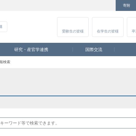
寄附
Facebook
Twitter
YouTube
Instagram
講
受験生
の皆様
在学生
の皆様
卒
研究・産官学連携
国際交流
報検索