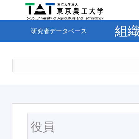
組
研究者データベース
役員