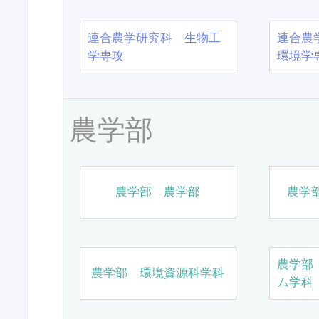
連合農学研究科 生物工
連合農
学専攻
環境学
農学部
農学部 農学部
農学
農学部
農学部 環境資源科学科
ム学科