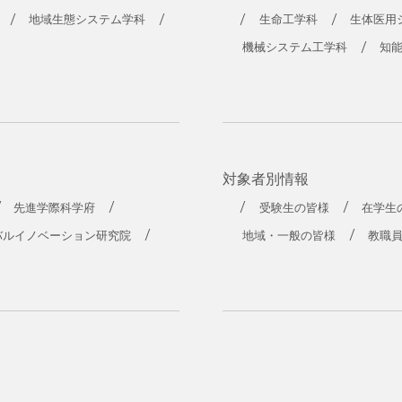
地域生態システム学科
生命工学科
生体医用
機械システム工学科
知
対象者別情報
先進学際科学府
受験生の皆様
在学生
バルイノベーション研究院
地域・一般の皆様
教職