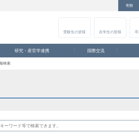
寄附
Facebook
Twitter
YouTube
Instagram
講
受験生
の皆様
在学生
の皆様
卒
研究・産官学連携
国際交流
報検索