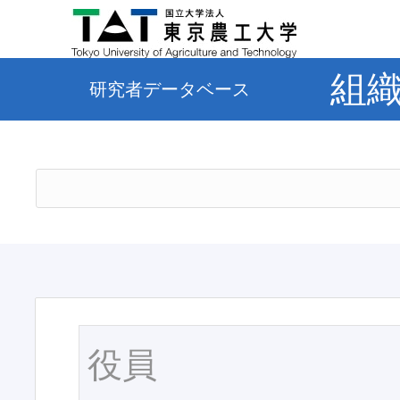
組
研究者データベース
役員