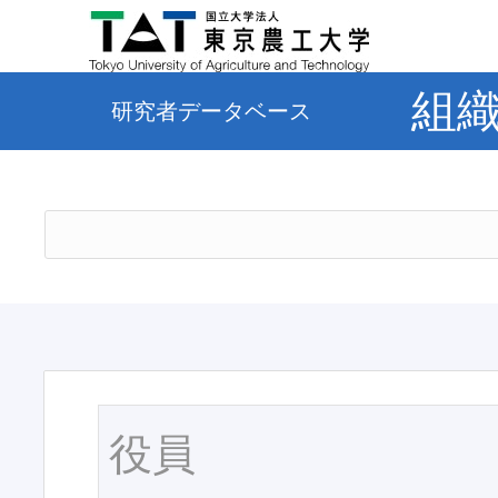
組
研究者データベース
役員