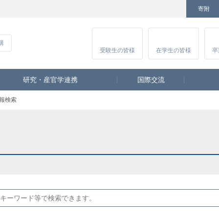
寄附
Facebook
Twitter
YouTube
Instagram
講
受験生
の皆様
在学生
の皆様
卒
研究・産官学連携
国際交流
報検索