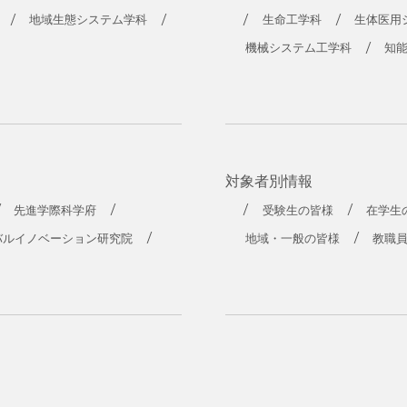
地域生態システム学科
生命工学科
生体医用
機械システム工学科
知
対象者別情報
先進学際科学府
受験生の皆様
在学生
バルイノベーション研究院
地域・一般の皆様
教職