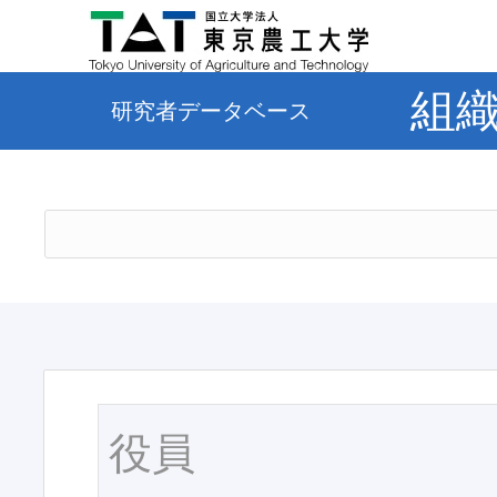
組
研究者データベース
役員