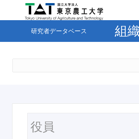
組
研究者データベース
役員