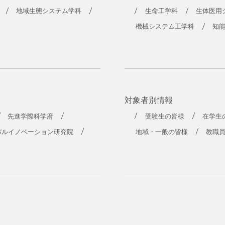
地域生態システム学科
生命工学科
生体医用
機械システム工学科
知
対象者別情報
先進学際科学府
受験生の皆様
在学生
バルイノベーション研究院
地域・一般の皆様
教職