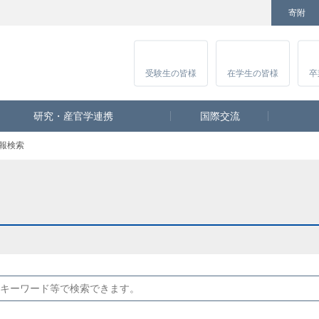
寄附
Facebook
Twitter
YouTube
Instagram
講
受験生
の皆様
在学生
の皆様
卒
研究・産官学連携
国際交流
報検索