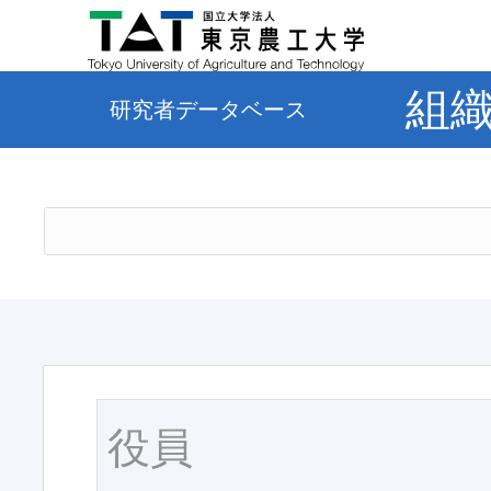
組
研究者データベース
役員