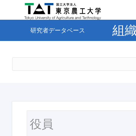
組
研究者データベース
役員