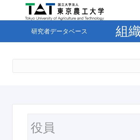
組
研究者データベース
役員