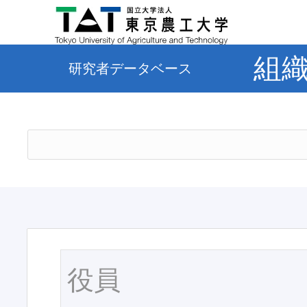
組
研究者データベース
役員