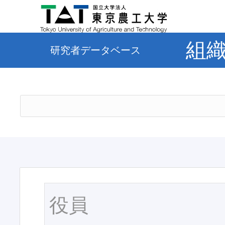
組
研究者データベース
役員