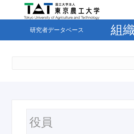
組
研究者データベース
役員