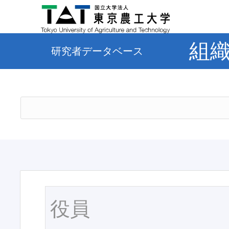
組
研究者データベース
役員