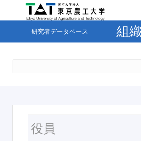
組
研究者データベース
役員