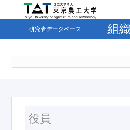
組
研究者データベース
役員