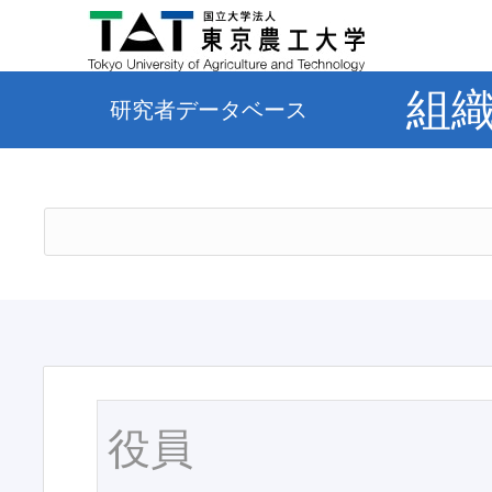
組
研究者データベース
役員