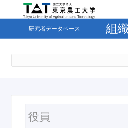
組
研究者データベース
役員