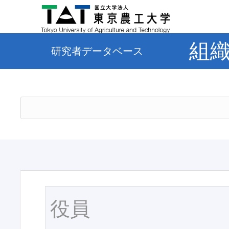
組
研究者データベース
役員