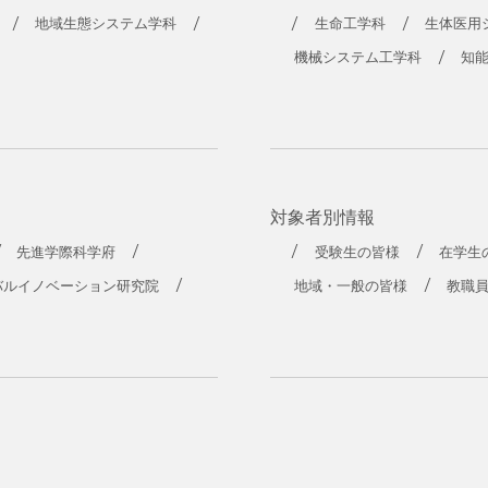
工学部
地域生態システム学科
生命工学科
生体医用
機械システム工学科
知
対象者別情報
先進学際科学府
受験生の皆様
在学生
バルイノベーション研究院
地域・一般の皆様
教職