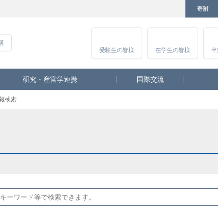
寄附
Facebook
Twitter
YouTube
Instagram
講
受験生
の皆様
在学生
の皆様
卒
研究・産官学連携
国際交流
報検索