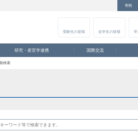
寄附
Facebook
Twitter
YouTube
Instagram
講
受験生
の皆様
在学生
の皆様
卒
研究・産官学連携
国際交流
報検索