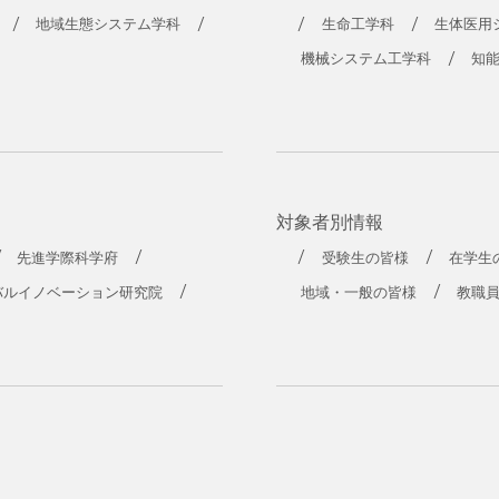
工学部
地域生態システム学科
生命工学科
生体医用
機械システム工学科
知
対象者別情報
先進学際科学府
受験生の皆様
在学生
バルイノベーション研究院
地域・一般の皆様
教職