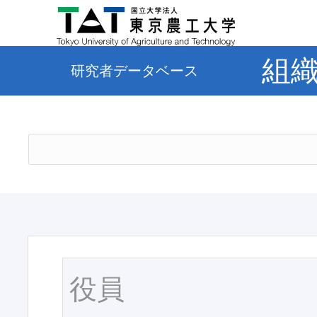
組
研究者データベース
役員