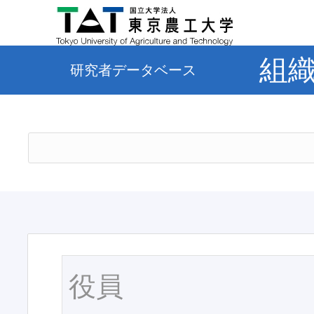
組
研究者データベース
役員