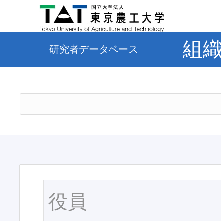
組
研究者データベース
役員