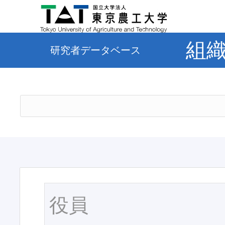
組
研究者データベース
役員