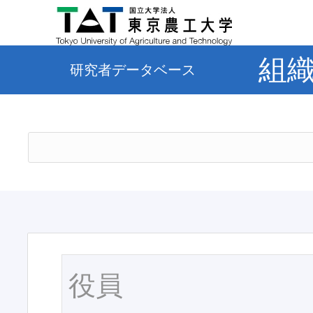
組
研究者データベース
役員