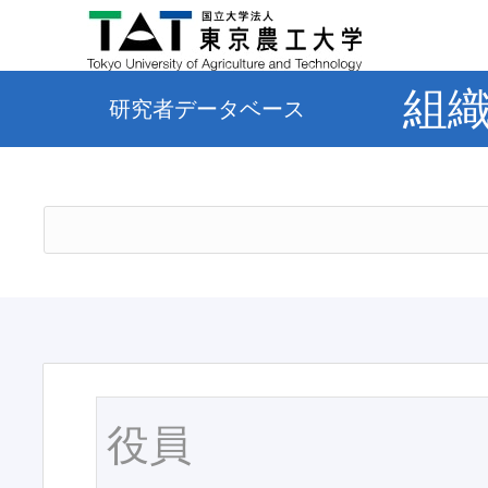
組
研究者データベース
役員