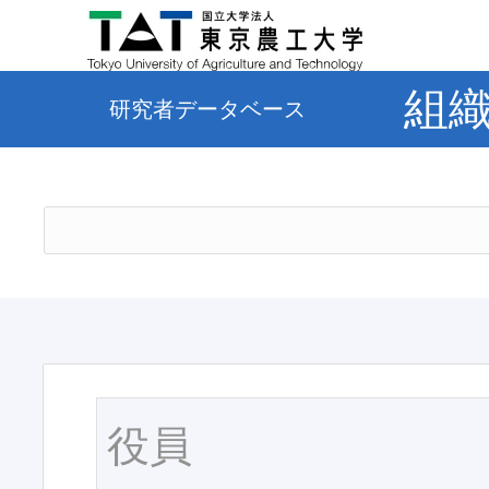
組
研究者データベース
役員