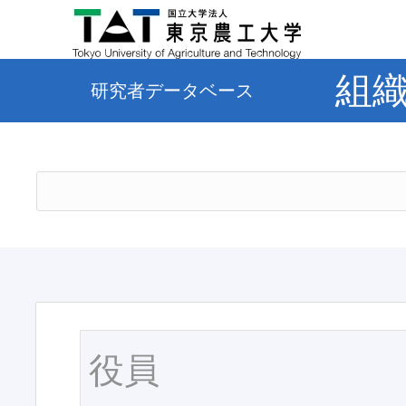
組
研究者データベース
役員