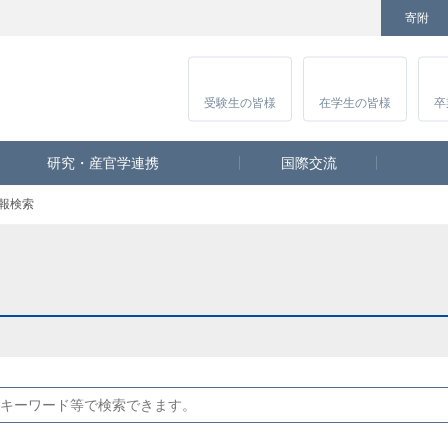
寄附
Facebook
Twitter
YouTube
Instagram
講
受験生
の皆様
在学生
の皆様
卒
研究・産官学連携
国際交流
報検索