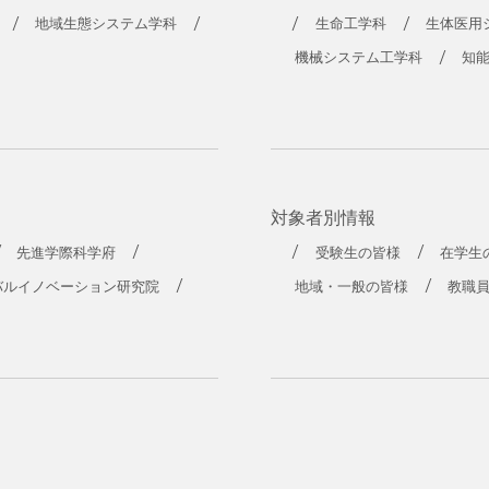
地域生態システム学科
生命工学科
生体医用
機械システム工学科
知
対象者別情報
先進学際科学府
受験生の皆様
在学生
バルイノベーション研究院
地域・一般の皆様
教職