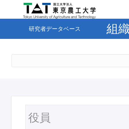
組
研究者データベース
役員