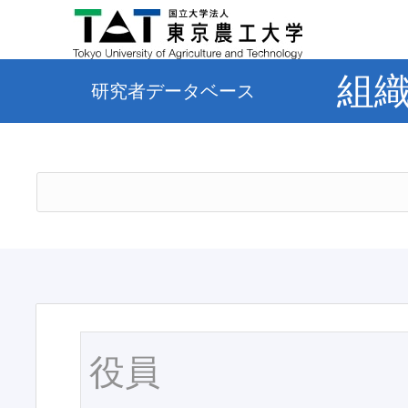
組
研究者データベース
役員