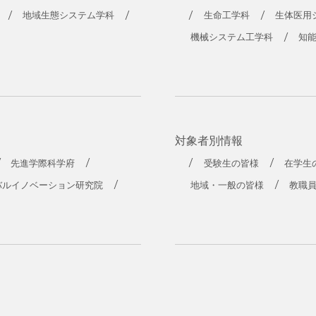
地域生態システム学科
生命工学科
生体医用
機械システム工学科
知
対象者別情報
先進学際科学府
受験生の皆様
在学生
バルイノベーション研究院
地域・一般の皆様
教職