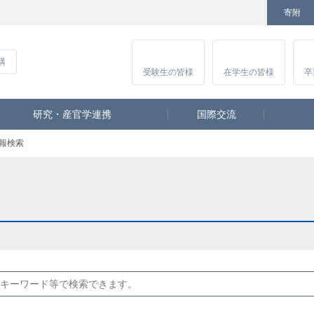
寄附
Facebook
Twitter
YouTube
Instagram
講
受験生
の皆様
在学生
の皆様
卒
研究・産官学連携
国際交流
報検索