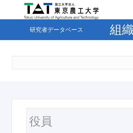
組
研究者データベース
役員