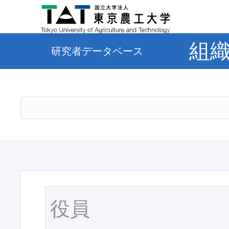
組
研究者データベース
役員