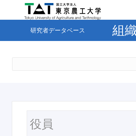
組
研究者データベース
役員