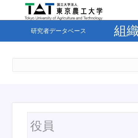
組
研究者データベース
役員