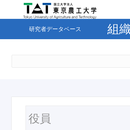
組
研究者データベース
役員