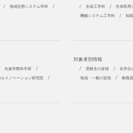
地域生態システム学科
生命工学科
生体医用
機械システム工学科
知
対象者別情報
先進学際科学府
受験生の皆様
在学生
バルイノベーション研究院
地域・一般の皆様
教職