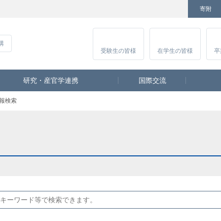
寄附
Facebook
Twitter
YouTube
Instagram
講
受験生
の皆様
在学生
の皆様
卒
研究・産官学連携
国際交流
報検索