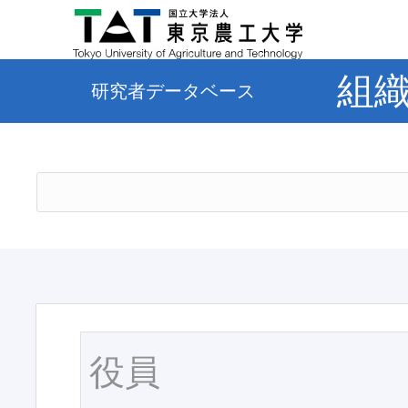
組
研究者データベース
役員