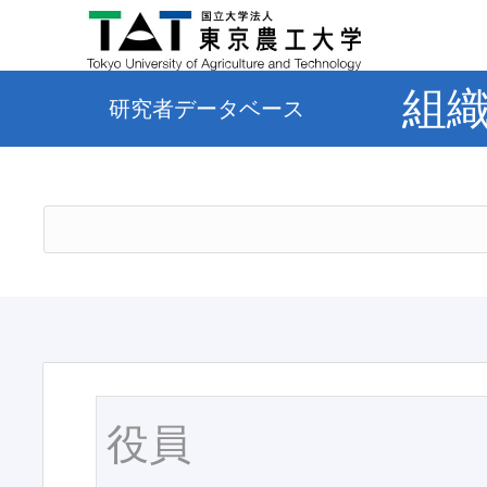
組
研究者データベース
役員